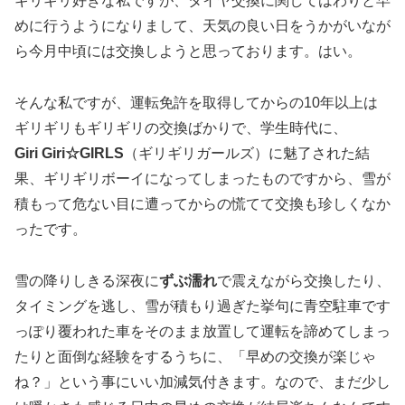
ギリギリ好きな私ですが、タイヤ交換に関してはわりと早
めに行うようになりまして、天気の良い日をうかがいなが
ら今月中頃には交換しようと思っております。はい。
そんな私ですが、運転免許を取得してからの10年以上は
ギリギリもギリギリの交換ばかりで、学生時代に、
Giri Giri☆GIRLS
（ギリギリガールズ）に魅了された結
果、ギリギリボーイになってしまったものですから、雪が
積もって危ない目に遭ってからの慌てて交換も珍しくなか
ったです。
雪の降りしきる深夜に
ずぶ濡れ
で震えながら交換したり、
タイミングを逃し、雪が積もり過ぎた挙句に青空駐車です
っぽり覆われた車をそのまま放置して運転を諦めてしまっ
たりと面倒な経験をするうちに、「早めの交換が楽じゃ
ね？」という事にいい加減気付きます。なので、まだ少し