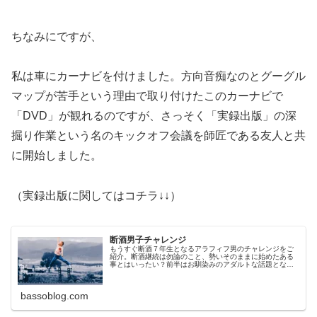
ちなみにですが、
私は車にカーナビを付けました。方向音痴なのとグーグル
マップが苦手という理由で取り付けたこのカーナビで
「DVD」が観れるのですが、さっそく「実録出版」の深
掘り作業という名のキックオフ会議を師匠である友人と共
に開始しました。
（実録出版に関してはコチラ↓↓）
断酒男子チャレンジ
もうすぐ断酒７年生となるアラフィフ男のチャレンジをご
紹介。断酒継続は勿論のこと、勢いそのままに始めたある
事とはいったい？前半はお馴染みのアダルトな話題となっ
た今回もどうぞよろしく！いつまで経ってもワクワクの気
持ちは忘れたくないですよね？
bassoblog.com